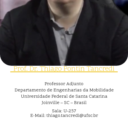
Prof. Dr. Thiago Pontin Tancredi
Professor Adjunto
Departamento de Engenharias da Mobilidade
Universidade Federal de Santa Catarina
Joinville – SC – Brasil
Sala: U-257
E-Mail: thiago.tancredi@ufsc.br